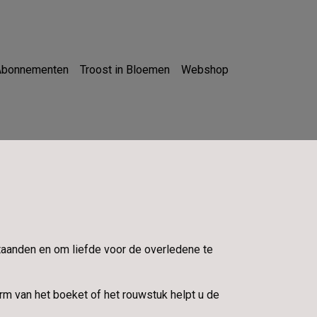
Abonnementen
Troost in Bloemen
Webshop
staanden en om liefde voor de overledene te
m van het boeket of het rouwstuk helpt u de